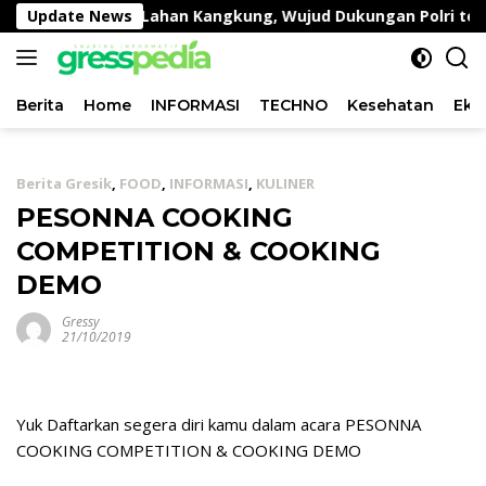
Langsung
Pemantauan Lahan Kangkung, Wujud Dukungan Polri terhada
Update News
ke
konten
Berita
Home
INFORMASI
TECHNO
Kesehatan
Eko
Berita Gresik
,
FOOD
,
INFORMASI
,
KULINER
PESONNA COOKING
COMPETITION & COOKING
DEMO
Gressy
21/10/2019
Yuk Daftarkan segera diri kamu dalam acara PESONNA
COOKING COMPETITION & COOKING DEMO