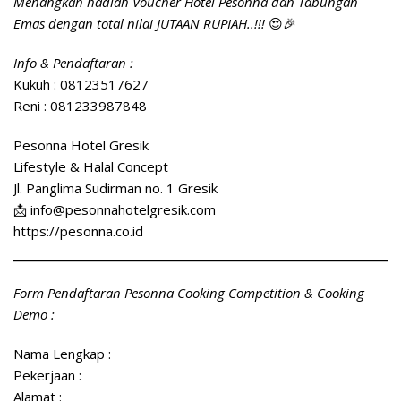
Menangkan hadiah Voucher Hotel Pesonna dan Tabungan
Emas dengan total nilai JUTAAN RUPIAH..!!!
😍🎉
Info & Pendaftaran :
Kukuh : 08123517627
Reni : 081233987848
Pesonna Hotel Gresik
Lifestyle & Halal Concept
Jl. Panglima Sudirman no. 1 Gresik
📩 info@pesonnahotelgresik.com
https://pesonna.co.id
Form Pendaftaran Pesonna Cooking Competition & Cooking
Demo :
Nama Lengkap :
Pekerjaan :
Alamat :