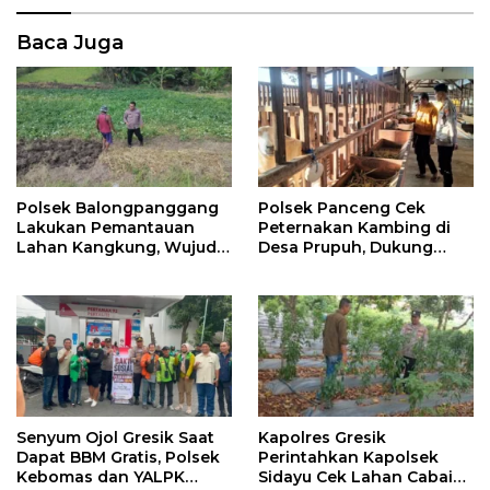
Baca Juga
Polsek Balongpanggang
Polsek Panceng Cek
Lakukan Pemantauan
Peternakan Kambing di
Lahan Kangkung, Wujud
Desa Prupuh, Dukung
Dukungan Polri terhadap
Program Ketahanan
Ketahanan Pangan
Pangan Nasional
Senyum Ojol Gresik Saat
Kapolres Gresik
Dapat BBM Gratis, Polsek
Perintahkan Kapolsek
Kebomas dan YALPK
Sidayu Cek Lahan Cabai