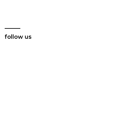
Group Gelar Bakti Sosial
Dukung Program
Ketahanan Pangan
follow us