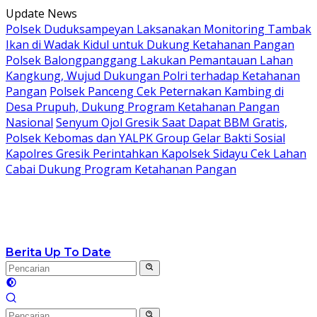
Langsung
Update News
ke
Polsek Duduksampeyan Laksanakan Monitoring Tambak
konten
Ikan di Wadak Kidul untuk Dukung Ketahanan Pangan
Polsek Balongpanggang Lakukan Pemantauan Lahan
Kangkung, Wujud Dukungan Polri terhadap Ketahanan
Pangan
Polsek Panceng Cek Peternakan Kambing di
Desa Prupuh, Dukung Program Ketahanan Pangan
Nasional
Senyum Ojol Gresik Saat Dapat BBM Gratis,
Polsek Kebomas dan YALPK Group Gelar Bakti Sosial
Kapolres Gresik Perintahkan Kapolsek Sidayu Cek Lahan
Cabai Dukung Program Ketahanan Pangan
Berita Up To Date