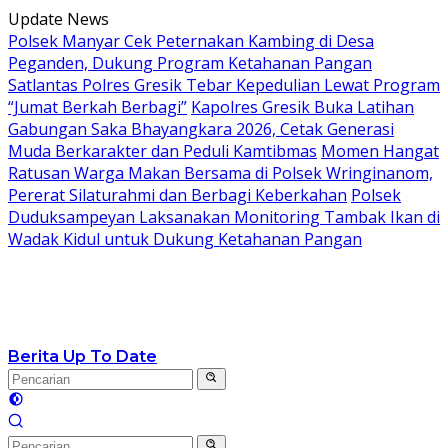
Langsung
Update News
ke
Polsek Manyar Cek Peternakan Kambing di Desa
konten
Peganden, Dukung Program Ketahanan Pangan
Satlantas Polres Gresik Tebar Kepedulian Lewat Program
“Jumat Berkah Berbagi”
Kapolres Gresik Buka Latihan
Gabungan Saka Bhayangkara 2026, Cetak Generasi
Muda Berkarakter dan Peduli Kamtibmas
Momen Hangat
Ratusan Warga Makan Bersama di Polsek Wringinanom,
Pererat Silaturahmi dan Berbagi Keberkahan
Polsek
Duduksampeyan Laksanakan Monitoring Tambak Ikan di
Wadak Kidul untuk Dukung Ketahanan Pangan
Berita Up To Date