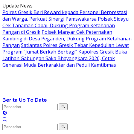
Langsung
Update News
ke
Polres Gresik Beri Reward kepada Personel Berprestasi
konten
dan Warga, Perkuat Sinergi Pamswakarsa
Polsek Sidayu
Cek Tanaman Cabai, Dukung Program Ketahanan
Pangan di Gresik
Polsek Manyar Cek Peternakan
Kambing di Desa Peganden, Dukung Program Ketahanan
Pangan
Satlantas Polres Gresik Tebar Kepedulian Lewat
Program “Jumat Berkah Berbagi”
Kapolres Gresik Buka
Latihan Gabungan Saka Bhayangkara 2026, Cetak
Generasi Muda Berkarakter dan Peduli Kamtibmas
Berita Up To Date