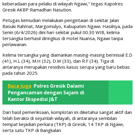
keberadaan para pelaku di wilayah Ngawi,” tegas Kapolres
Gresik AKBP Ramadhan Nasution.
Petugas kemudian melakukan pengintaian di sekitar Jalan
Basuki Rahmat, Margomulyo, Kabupaten Ngawi. Hasilnya, pada
Senin (6/4/2026) dini hari sekitar pukul 00.30 WIB, kelima
tersangka berhasil diringkus di Hotel Nuansa, Ngawi tanpa
perlawanan.
Kelima tersangka yang diamankan masing-masing berinisial E.D
(41), H.L (34), M.H (32), D.W (33), dan R.F (34). Tiga di
antaranya merupakan residivis kasus serupa yang baru bebas
pada tahun 2025.
Baca Juga
Polres Gresik Dalami
Pengancaman dengan Sajam di
Kantor Ekspedisi J&T
Dari hasil pemeriksaan, komplotan ini diketahui sangat aktif dan
telah beraksi di sejumlah wilayah, di antaranya sembilan
tempat kejadian perkara (TKP) di Gresik, 14 TKP di Ngawi,
serta satu TKP di Bangkalan.