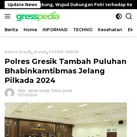
Langsung
 Lahan Kangkung, Wujud Dukungan Polri terhadap Ketahana
Update News
ke
konten
Berita
Home
INFORMASI
TECHNO
Kesehatan
Eko
Berita Gresik
,
Gresik
,
POLRES GRESIK
Polres Gresik Tambah Puluhan
Bhabinkamtibmas Jelang
Pilkada 2024
Hefsi
-
Berita Gresik
,
Polres Gresik
15/10/2024