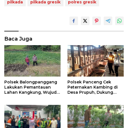
pilkada
pilkada gresik
polres gresik
Baca Juga
Polsek Balongpanggang
Polsek Panceng Cek
Lakukan Pemantauan
Peternakan Kambing di
Lahan Kangkung, Wujud
Desa Prupuh, Dukung
Dukungan Polri terhadap
Program Ketahanan
Ketahanan Pangan
Pangan Nasional