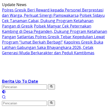
Langsung
Update News
ke
Polres Gresik Beri Reward kepada Personel Berprestasi
konten
dan Warga, Perkuat Sinergi Pamswakarsa
Polsek Sidayu
Cek Tanaman Cabai, Dukung Program Ketahanan
Pangan di Gresik
Polsek Manyar Cek Peternakan
Kambing di Desa Peganden, Dukung Program Ketahanan
Pangan
Satlantas Polres Gresik Tebar Kepedulian Lewat
Program “Jumat Berkah Berbagi”
Kapolres Gresik Buka
Latihan Gabungan Saka Bhayangkara 2026, Cetak
Generasi Muda Berkarakter dan Peduli Kamtibmas
Berita Up To Date