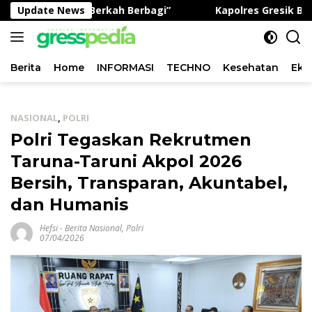
Langsung
gram “Jumat Berkah Berbagi”
Update News
Kapolres Gresik Buka L
ke
konten
Berita
Home
INFORMASI
TECHNO
Kesehatan
Eko
NASIONAL
,
POLRI
Polri Tegaskan Rekrutmen
Taruna-Taruni Akpol 2026
Bersih, Transparan, Akuntabel,
dan Humanis
Hefsi
-
Berita Nasional
,
Polri
07/04/2026