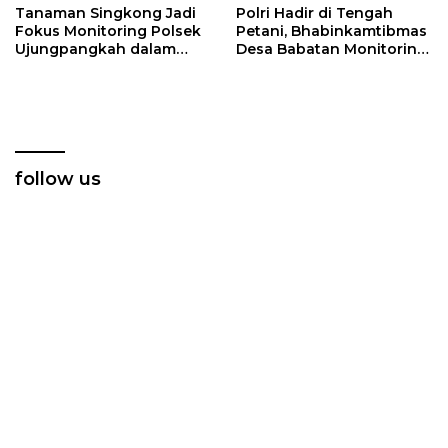
Tanaman Singkong Jadi
Polri Hadir di Tengah
Fokus Monitoring Polsek
Petani, Bhabinkamtibmas
Ujungpangkah dalam
Desa Babatan Monitoring
Program Ketahanan
Perkembangan Tanaman
Pangan
Jagung
follow us