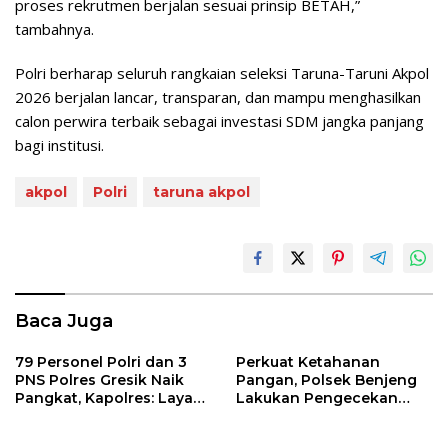
proses rekrutmen berjalan sesuai prinsip BETAH,”
tambahnya.
Polri berharap seluruh rangkaian seleksi Taruna-Taruni Akpol
2026 berjalan lancar, transparan, dan mampu menghasilkan
calon perwira terbaik sebagai investasi SDM jangka panjang
bagi institusi.
akpol
Polri
taruna akpol
Baca Juga
79 Personel Polri dan 3
Perkuat Ketahanan
PNS Polres Gresik Naik
Pangan, Polsek Benjeng
Pangkat, Kapolres: Layani
Lakukan Pengecekan
Masyarakat dengan Hati
Kolam Lele di Bulurejo