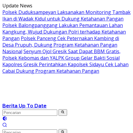
Langsung
Update News
ke
Polsek Duduksampeyan Laksanakan Monitoring Tambak
konten
Ikan di Wadak Kidul untuk Dukung Ketahanan Pangan
Polsek Balongpanggang Lakukan Pemantauan Lahan
Kangkung, Wujud Dukungan Polri terhadap Ketahanan
Pangan
Polsek Panceng Cek Peternakan Kambing di
Desa Prupuh, Dukung Program Ketahanan Pangan
Nasional
Senyum Ojol Gresik Saat Dapat BBM Gratis,
Polsek Kebomas dan YALPK Group Gelar Bakti Sosial
Kapolres Gresik Perintahkan Kapolsek Sidayu Cek Lahan
Cabai Dukung Program Ketahanan Pangan
Berita Up To Date