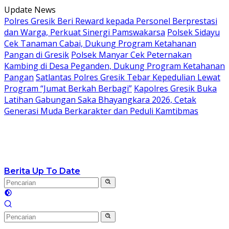
Langsung
Update News
ke
Polres Gresik Beri Reward kepada Personel Berprestasi
konten
dan Warga, Perkuat Sinergi Pamswakarsa
Polsek Sidayu
Cek Tanaman Cabai, Dukung Program Ketahanan
Pangan di Gresik
Polsek Manyar Cek Peternakan
Kambing di Desa Peganden, Dukung Program Ketahanan
Pangan
Satlantas Polres Gresik Tebar Kepedulian Lewat
Program “Jumat Berkah Berbagi”
Kapolres Gresik Buka
Latihan Gabungan Saka Bhayangkara 2026, Cetak
Generasi Muda Berkarakter dan Peduli Kamtibmas
Berita Up To Date