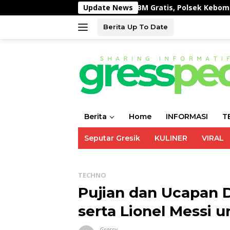
Langsung
nyum Ojol Gresik Saat Dapat BBM Gratis, Polsek Kebomas dan 
Update News
ke
konten
Berita Up To Date
Berita
Home
INFORMASI
T
Seputar Gresik
KULINER
VIRAL
TECHNO
Pujian dan Ucapan D
serta Lionel Messi 
Gressy