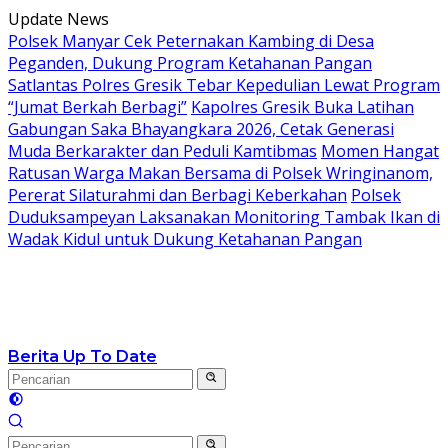
Langsung
Update News
ke
Polsek Manyar Cek Peternakan Kambing di Desa
konten
Peganden, Dukung Program Ketahanan Pangan
Satlantas Polres Gresik Tebar Kepedulian Lewat Program
“Jumat Berkah Berbagi”
Kapolres Gresik Buka Latihan
Gabungan Saka Bhayangkara 2026, Cetak Generasi
Muda Berkarakter dan Peduli Kamtibmas
Momen Hangat
Ratusan Warga Makan Bersama di Polsek Wringinanom,
Pererat Silaturahmi dan Berbagi Keberkahan
Polsek
Duduksampeyan Laksanakan Monitoring Tambak Ikan di
Wadak Kidul untuk Dukung Ketahanan Pangan
Berita Up To Date