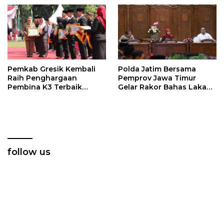
Gunakan dengan Bijak
Seluruh Masyarakat Ikut
Hadir dan Rayakan
Pemkab Gresik Kembali
Polda Jatim Bersama
Raih Penghargaan
Pemprov Jawa Timur
Pembina K3 Terbaik
Gelar Rakor Bahas Laka
Tingkat Jawa Timur
Perlintasan Kereta Api
follow us