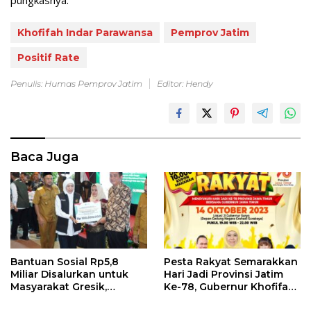
Khofifah Indar Parawansa
Pemprov Jatim
Positif Rate
Penulis: Humas Pemprov Jatim
Editor: Hendy
Baca Juga
Bantuan Sosial Rp5,8
Pesta Rakyat Semarakkan
Miliar Disalurkan untuk
Hari Jadi Provinsi Jatim
Masyarakat Gresik,
Ke-78, Gubernur Khofifah
Gubernur Khofifah Ajak
dan Wagub Emil Ajak