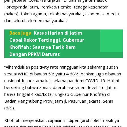
Forkopimda Jatim, Pemkab/Pemko, tenaga kesehatan
(nakes), tokoh agama, tokoh masyarakat, akademisi, media,
dan seluruh elemen masyarakat.
Baca Juga
Kasus Harian di Jatim
Capai Rekor Tertinggi, Gubernur
Khofifah : Saatnya Tarik Rem
Dengan PPKM Darurat
“Alhamdulillah positivity rate mingguan kita sekarang sudah
sesuai WHO di bawah 5% yaitu 4,68%, bahkan juga dibawah
nasional. Ini pertama kali selama pandemi COVID-19. Hal ini
berseiring bahwa zonasi daerah asesment level 4 di Jatim
hanya tinggal 4 kab/kota,” ungkap Gubernur Khofifah di
Badan Penghubung Prov.Jatim Jl. Pasuruan Jakarta, Senin
(6/9).
Khofifah menjelaskan, capaian ini dipengaruhi oleh masifnya
testing dan tracing yang lebih efektif. Dengan standar jumlah