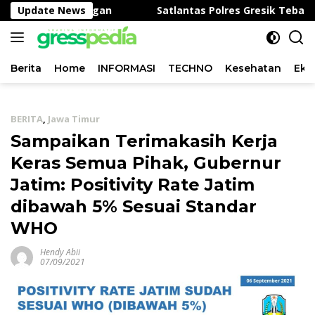
Langsung
tahanan Pangan
Update News
Satlantas Polres Gresik Tebar Keped
ke
konten
Berita
Home
INFORMASI
TECHNO
Kesehatan
Eko
BERITA
,
Jawa Timur
Sampaikan Terimakasih Kerja
Keras Semua Pihak, Gubernur
Jatim: Positivity Rate Jatim
dibawah 5% Sesuai Standar
WHO
Hendy Abii
07/09/2021