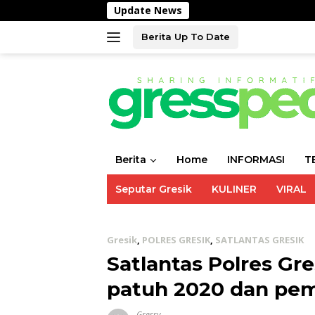
Langsung
Update News
ke
konten
Berita Up To Date
Berita
Home
INFORMASI
T
Seputar Gresik
KULINER
VIRAL
Gresik
,
POLRES GRESIK
,
SATLANTAS GRESIK
Satlantas Polres Gre
patuh 2020 dan pe
Gressy