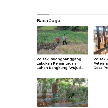
Baca Juga
Polsek Balongpanggang
Polsek 
Lakukan Pemantauan
Peterna
Lahan Kangkung, Wujud
Desa Pr
Dukungan Polri terhadap
Progra
Ketahanan Pangan
Pangan 