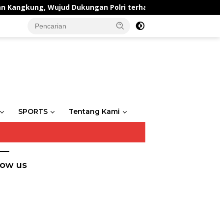
, Wujud Dukungan Polri terhadap Ketahanan Pangan
SPORTS
Tentang Kami
low us