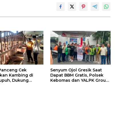
Panceng Cek
Senyum Ojol Gresik Saat
kan Kambing di
Dapat BBM Gratis, Polsek
upuh, Dukung
Kebomas dan YALPK Group
m Ketahanan
Gelar Bakti Sosial
Nasional