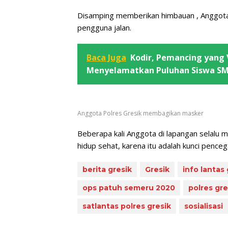
Disamping memberikan himbauan , Anggota
pengguna jalan.
Baca Juga
Kodir, Pemancing yang V
Menyelamatkan Puluhan Siswa SM
Anggota Polres Gresik membagikan masker
Beberapa kali Anggota di lapangan selalu 
hidup sehat, karena itu adalah kunci penceg
berita gresik
Gresik
info lantas 
ops patuh semeru 2020
polres gre
satlantas polres gresik
sosialisasi