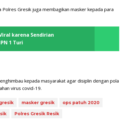
 Polres Gresik juga membagikan masker kepada para
iral karena Sendirian
PN 1 Turi
menghimbau kepada masyarakat agar disiplin dengan pola
ahan virus covid-19.
gresik
masker gresik
ops patuh 2020
sik
Polres Gresik Resik