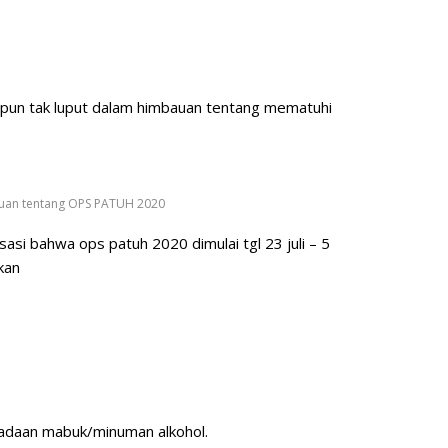
 pun tak luput dalam himbauan tentang mematuhi
auan tentang OPS PATUH 2020
asi bahwa ops patuh 2020 dimulai tgl 23 juli – 5
kan
eadaan mabuk/minuman alkohol.