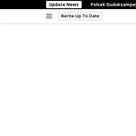
Langsung
Update News
Polsek Duduksampeyan Laksana
ke
konten
Berita Up To Date