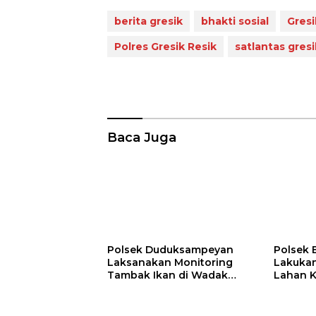
berita gresik
bhakti sosial
Gresi
Polres Gresik Resik
satlantas gresi
Baca Juga
Polsek Duduksampeyan
Polsek
Laksanakan Monitoring
Lakuka
Tambak Ikan di Wadak
Lahan 
Kidul untuk Dukung
Dukunga
Ketahanan Pangan
Ketaha