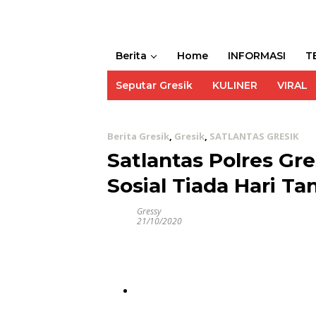
Berita
Home
INFORMASI
T
Seputar Gresik
KULINER
VIRAL
Berita Gresik
,
Gresik
,
SATLANTAS GRESIK
Satlantas Polres Gr
Sosial Tiada Hari T
Gressy
21/10/2020