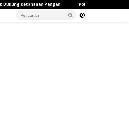
Ketahanan Pangan
Polsek Balongpanggang Lakukan 