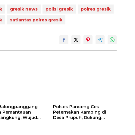
k
gresik news
polisi gresik
polres gresik
k
satlantas polres gresik
 Balongpanggang
Polsek Panceng Cek
n Pemantauan
Peternakan Kambing di
Kangkung, Wujud
Desa Prupuh, Dukung
n Polri terhadap
Program Ketahanan
nan Pangan
Pangan Nasional