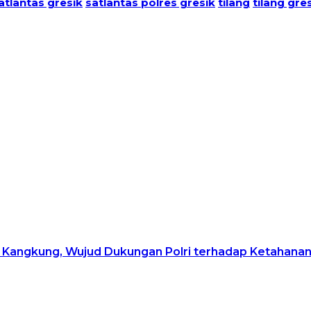
atlantas gresik
satlantas polres gresik
tilang
tilang gre
Kangkung, Wujud Dukungan Polri terhadap Ketahana