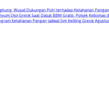
kung, Wujud Dukungan Polri terhadap Ketahanan Pangan
nyum Ojol Gresik Saat Dapat BBM Gratis, Polsek Kebomas d
rogram Ketahanan Pangan
Jadwal Sim Keliling Gresik Agustu