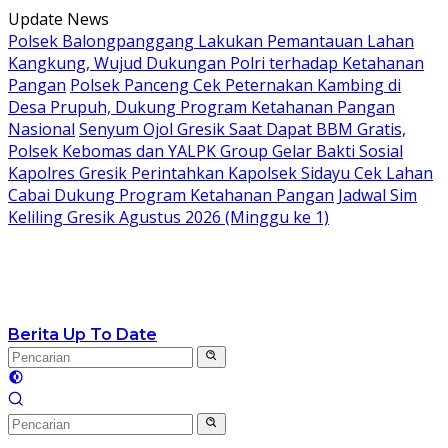
Langsung
Update News
ke
Polsek Balongpanggang Lakukan Pemantauan Lahan
konten
Kangkung, Wujud Dukungan Polri terhadap Ketahanan
Pangan
Polsek Panceng Cek Peternakan Kambing di
Desa Prupuh, Dukung Program Ketahanan Pangan
Nasional
Senyum Ojol Gresik Saat Dapat BBM Gratis,
Polsek Kebomas dan YALPK Group Gelar Bakti Sosial
Kapolres Gresik Perintahkan Kapolsek Sidayu Cek Lahan
Cabai Dukung Program Ketahanan Pangan
Jadwal Sim
Keliling Gresik Agustus 2026 (Minggu ke 1)
Berita Up To Date