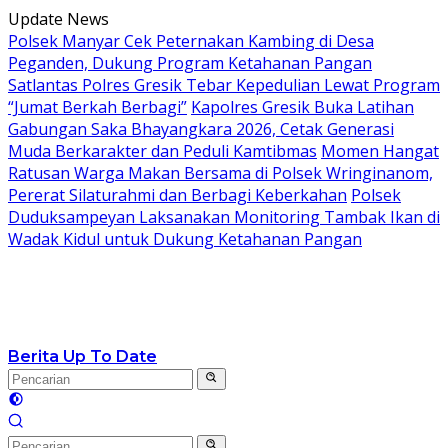
Langsung
Update News
ke
Polsek Manyar Cek Peternakan Kambing di Desa
konten
Peganden, Dukung Program Ketahanan Pangan
Satlantas Polres Gresik Tebar Kepedulian Lewat Program
“Jumat Berkah Berbagi”
Kapolres Gresik Buka Latihan
Gabungan Saka Bhayangkara 2026, Cetak Generasi
Muda Berkarakter dan Peduli Kamtibmas
Momen Hangat
Ratusan Warga Makan Bersama di Polsek Wringinanom,
Pererat Silaturahmi dan Berbagi Keberkahan
Polsek
Duduksampeyan Laksanakan Monitoring Tambak Ikan di
Wadak Kidul untuk Dukung Ketahanan Pangan
Berita Up To Date