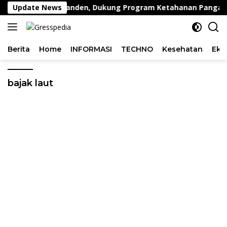
Langsung
bing di Desa Peganden, Dukung Program Ketahanan Pangan
Update News
ke
konten
Berita
Home
INFORMASI
TECHNO
Kesehatan
Eko
bajak laut