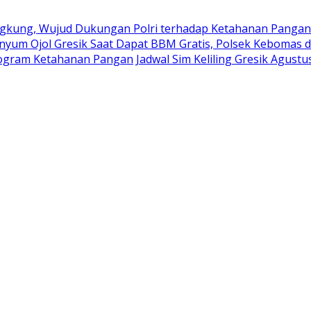
kung, Wujud Dukungan Polri terhadap Ketahanan Pangan
nyum Ojol Gresik Saat Dapat BBM Gratis, Polsek Kebomas d
rogram Ketahanan Pangan
Jadwal Sim Keliling Gresik Agustu