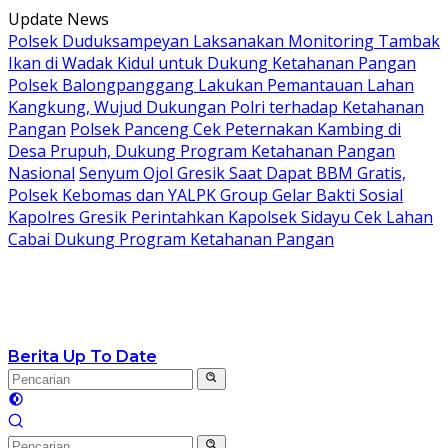
Langsung
Update News
ke
Polsek Duduksampeyan Laksanakan Monitoring Tambak
konten
Ikan di Wadak Kidul untuk Dukung Ketahanan Pangan
Polsek Balongpanggang Lakukan Pemantauan Lahan
Kangkung, Wujud Dukungan Polri terhadap Ketahanan
Pangan
Polsek Panceng Cek Peternakan Kambing di
Desa Prupuh, Dukung Program Ketahanan Pangan
Nasional
Senyum Ojol Gresik Saat Dapat BBM Gratis,
Polsek Kebomas dan YALPK Group Gelar Bakti Sosial
Kapolres Gresik Perintahkan Kapolsek Sidayu Cek Lahan
Cabai Dukung Program Ketahanan Pangan
Berita Up To Date