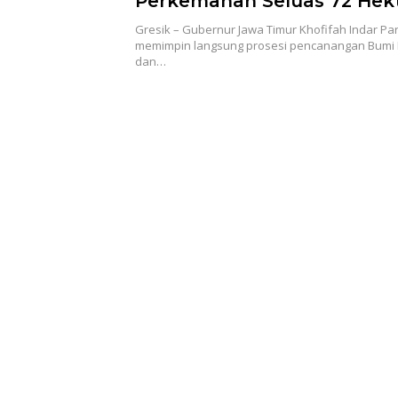
Perkemahan Seluas 72 Hekt
Gresik
Gresik – Gubernur Jawa Timur Khofifah Indar P
memimpin langsung prosesi pencanangan Bum
dan…