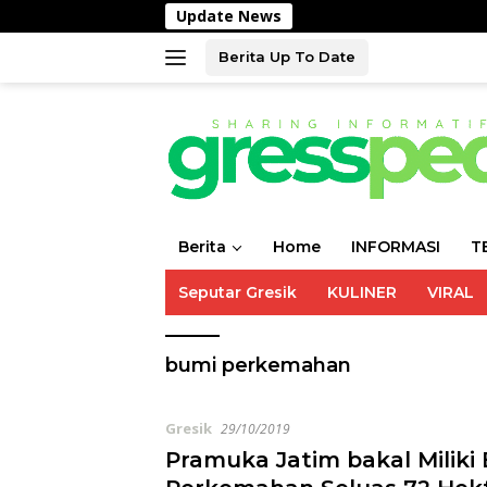
Langsung
Update News
Sa
ke
konten
Berita Up To Date
Berita
Home
INFORMASI
T
Seputar Gresik
KULINER
VIRAL
bumi perkemahan
Gresik
29/10/2019
Pramuka Jatim bakal Miliki