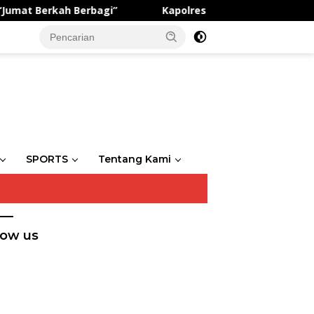
t Berkah Berbagi”
Kapolres Gresik Buka Latihan Gabu
SPORTS
Tentang Kami
low us