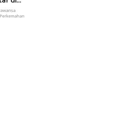
ar di
arawansa
i Perkemahan