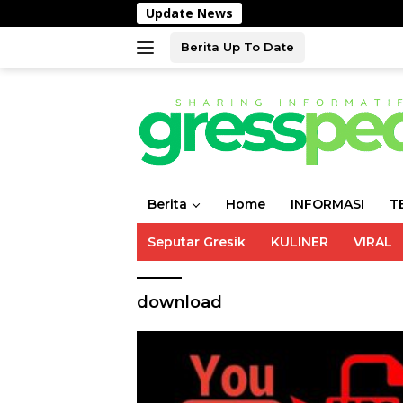
Langsung
Update News
ke
konten
Berita Up To Date
Berita
Home
INFORMASI
T
Seputar Gresik
KULINER
VIRAL
download