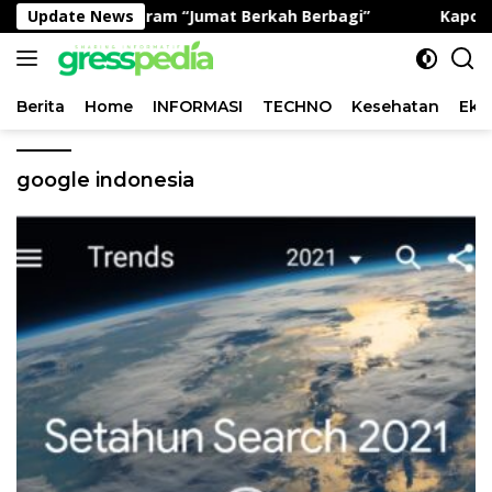
Langsung
lian Lewat Program “Jumat Berkah Berbagi”
Update News
Kapolres 
ke
konten
Berita
Home
INFORMASI
TECHNO
Kesehatan
Eko
google indonesia