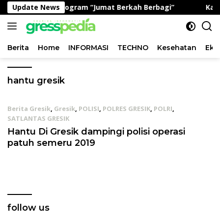
Langsung
pedulian Lewat Program “Jumat Berkah Berbagi”
Update News
Kapol
ke
konten
Berita
Home
INFORMASI
TECHNO
Kesehatan
Eko
hantu gresik
Berita Gresik
,
Gresik
,
POLISI
,
POLRES GRESIK
,
POLRI
,
SATLANTAS GRESIK
05/09/2019
Hantu Di Gresik dampingi polisi operasi
patuh semeru 2019
follow us