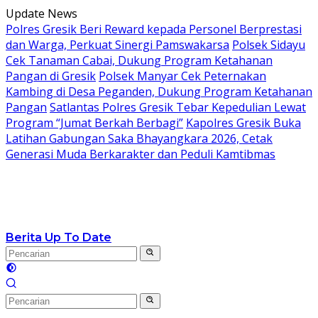
Langsung
Update News
ke
Polres Gresik Beri Reward kepada Personel Berprestasi
konten
dan Warga, Perkuat Sinergi Pamswakarsa
Polsek Sidayu
Cek Tanaman Cabai, Dukung Program Ketahanan
Pangan di Gresik
Polsek Manyar Cek Peternakan
Kambing di Desa Peganden, Dukung Program Ketahanan
Pangan
Satlantas Polres Gresik Tebar Kepedulian Lewat
Program “Jumat Berkah Berbagi”
Kapolres Gresik Buka
Latihan Gabungan Saka Bhayangkara 2026, Cetak
Generasi Muda Berkarakter dan Peduli Kamtibmas
Berita Up To Date