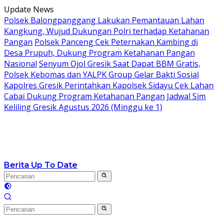
Langsung
Update News
ke
Polsek Balongpanggang Lakukan Pemantauan Lahan
konten
Kangkung, Wujud Dukungan Polri terhadap Ketahanan
Pangan
Polsek Panceng Cek Peternakan Kambing di
Desa Prupuh, Dukung Program Ketahanan Pangan
Nasional
Senyum Ojol Gresik Saat Dapat BBM Gratis,
Polsek Kebomas dan YALPK Group Gelar Bakti Sosial
Kapolres Gresik Perintahkan Kapolsek Sidayu Cek Lahan
Cabai Dukung Program Ketahanan Pangan
Jadwal Sim
Keliling Gresik Agustus 2026 (Minggu ke 1)
Berita Up To Date