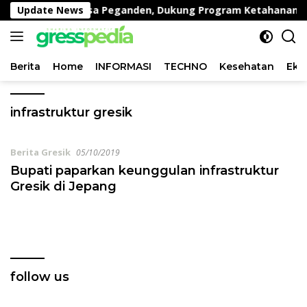
Langsung
an Kambing di Desa Peganden, Dukung Program Ketahanan P
Update News
ke
konten
Berita
Home
INFORMASI
TECHNO
Kesehatan
Eko
infrastruktur gresik
Berita Gresik
05/10/2019
Bupati paparkan keunggulan infrastruktur
Gresik di Jepang
follow us