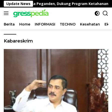
Langsung
Kambing di Desa Peganden, Dukung Program Ketahanan Pang
Update News
ke
konten
Berita
Home
INFORMASI
TECHNO
Kesehatan
Eko
Kabareskrim