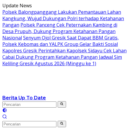
Langsung
Update News
ke
Polsek Balongpanggang Lakukan Pemantauan Lahan
konten
Kangkung, Wujud Dukungan Polri terhadap Ketahanan
Pangan
Polsek Panceng Cek Peternakan Kambing di
Desa Prupuh, Dukung Program Ketahanan Pangan
Nasional
Senyum Ojol Gresik Saat Dapat BBM Gratis,
Polsek Kebomas dan YALPK Group Gelar Bakti Sosial
Kapolres Gresik Perintahkan Kapolsek Sidayu Cek Lahan
Cabai Dukung Program Ketahanan Pangan
Jadwal Sim
Keliling Gresik Agustus 2026 (Minggu ke 1)
Berita Up To Date