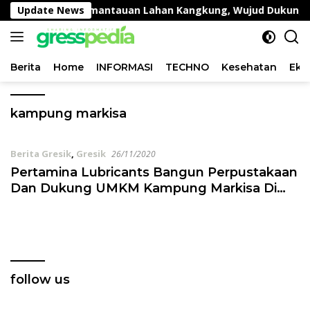
Langsung
ang Lakukan Pemantauan Lahan Kangkung, Wujud Dukungan 
Update News
ke
konten
Berita
Home
INFORMASI
TECHNO
Kesehatan
Eko
kampung markisa
Berita Gresik
,
Gresik
26/11/2020
Pertamina Lubricants Bangun Perpustakaan
Dan Dukung UMKM Kampung Markisa Di
Gresik
follow us