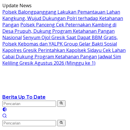
Langsung
Update News
ke
Polsek Balongpanggang Lakukan Pemantauan Lahan
konten
Kangkung, Wujud Dukungan Polri terhadap Ketahanan
Pangan
Polsek Panceng Cek Peternakan Kambing di
Desa Prupuh, Dukung Program Ketahanan Pangan
Nasional
Senyum Ojol Gresik Saat Dapat BBM Gratis,
Polsek Kebomas dan YALPK Group Gelar Bakti Sosial
Kapolres Gresik Perintahkan Kapolsek Sidayu Cek Lahan
Cabai Dukung Program Ketahanan Pangan
Jadwal Sim
Keliling Gresik Agustus 2026 (Minggu ke 1)
Berita Up To Date