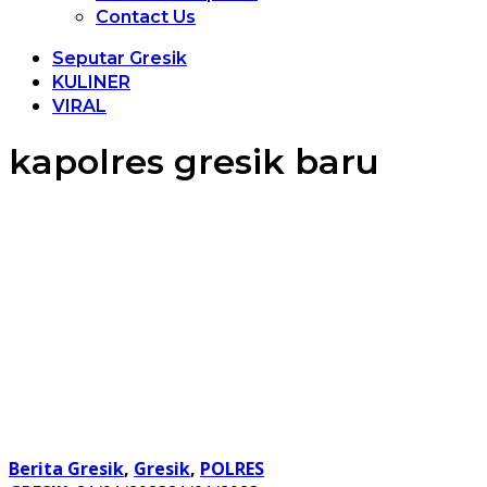
Contact Us
Seputar Gresik
KULINER
VIRAL
kapolres gresik baru
Berita Gresik
,
Gresik
,
POLRES