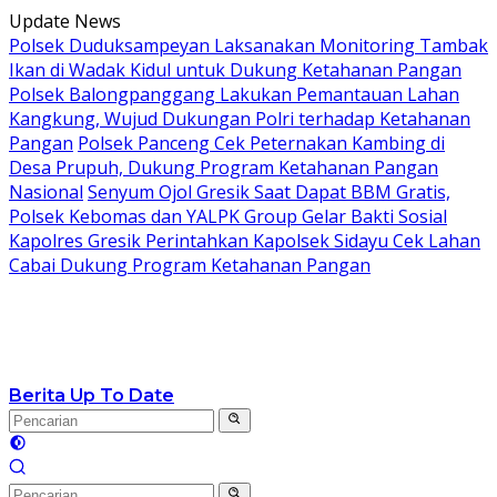
Langsung
Update News
ke
Polsek Duduksampeyan Laksanakan Monitoring Tambak
konten
Ikan di Wadak Kidul untuk Dukung Ketahanan Pangan
Polsek Balongpanggang Lakukan Pemantauan Lahan
Kangkung, Wujud Dukungan Polri terhadap Ketahanan
Pangan
Polsek Panceng Cek Peternakan Kambing di
Desa Prupuh, Dukung Program Ketahanan Pangan
Nasional
Senyum Ojol Gresik Saat Dapat BBM Gratis,
Polsek Kebomas dan YALPK Group Gelar Bakti Sosial
Kapolres Gresik Perintahkan Kapolsek Sidayu Cek Lahan
Cabai Dukung Program Ketahanan Pangan
Berita Up To Date