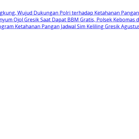
kung, Wujud Dukungan Polri terhadap Ketahanan Pangan
nyum Ojol Gresik Saat Dapat BBM Gratis, Polsek Kebomas d
rogram Ketahanan Pangan
Jadwal Sim Keliling Gresik Agustu