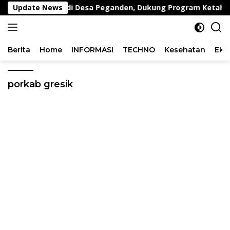
Langsung
rnakan Kambing di Desa Peganden, Dukung Program Ketahan
Update News
ke
konten
Berita
Home
INFORMASI
TECHNO
Kesehatan
Eko
porkab gresik