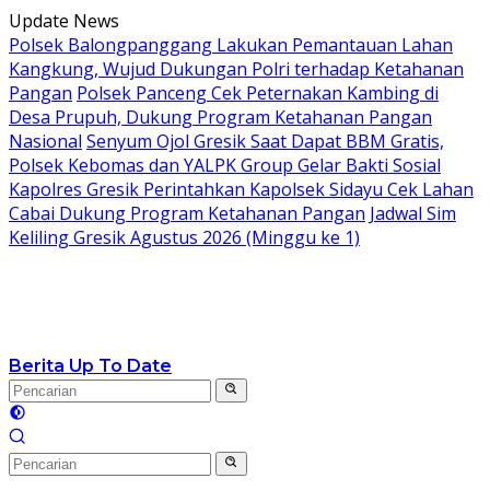
Langsung
Update News
ke
Polsek Balongpanggang Lakukan Pemantauan Lahan
konten
Kangkung, Wujud Dukungan Polri terhadap Ketahanan
Pangan
Polsek Panceng Cek Peternakan Kambing di
Desa Prupuh, Dukung Program Ketahanan Pangan
Nasional
Senyum Ojol Gresik Saat Dapat BBM Gratis,
Polsek Kebomas dan YALPK Group Gelar Bakti Sosial
Kapolres Gresik Perintahkan Kapolsek Sidayu Cek Lahan
Cabai Dukung Program Ketahanan Pangan
Jadwal Sim
Keliling Gresik Agustus 2026 (Minggu ke 1)
Berita Up To Date