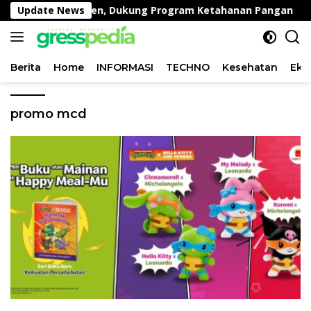
Langsung
di Desa Peganden, Dukung Program Ketahanan Pangan
Update News
ke
konten
Berita
Home
INFORMASI
TECHNO
Kesehatan
Eko
promo mcd