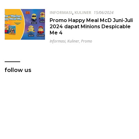
INFORMASI
,
KULINER
15/06/2024
Promo Happy Meal McD Juni-Juli
2024 dapat Minions Despicable
Me 4
Informasi
,
Kuliner
,
Promo
follow us