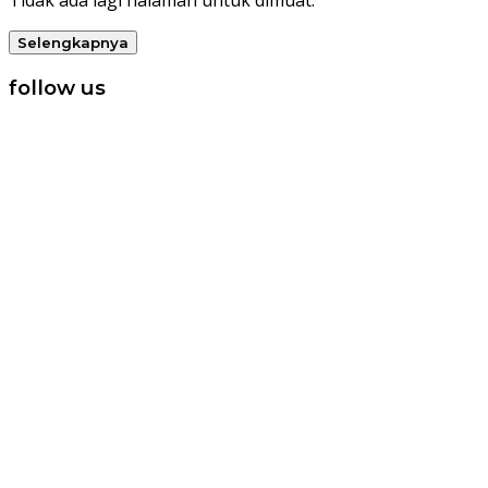
Tidak ada lagi halaman untuk dimuat.
Selengkapnya
follow us