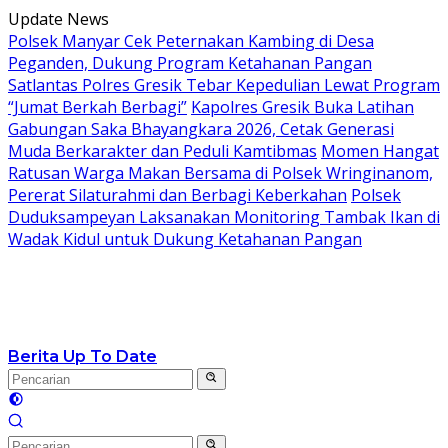
Langsung
Update News
ke
Polsek Manyar Cek Peternakan Kambing di Desa
konten
Peganden, Dukung Program Ketahanan Pangan
Satlantas Polres Gresik Tebar Kepedulian Lewat Program
“Jumat Berkah Berbagi”
Kapolres Gresik Buka Latihan
Gabungan Saka Bhayangkara 2026, Cetak Generasi
Muda Berkarakter dan Peduli Kamtibmas
Momen Hangat
Ratusan Warga Makan Bersama di Polsek Wringinanom,
Pererat Silaturahmi dan Berbagi Keberkahan
Polsek
Duduksampeyan Laksanakan Monitoring Tambak Ikan di
Wadak Kidul untuk Dukung Ketahanan Pangan
Berita Up To Date