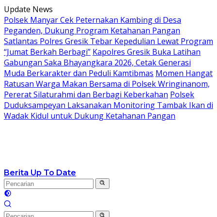
Langsung
Update News
ke
Polsek Manyar Cek Peternakan Kambing di Desa
konten
Peganden, Dukung Program Ketahanan Pangan
Satlantas Polres Gresik Tebar Kepedulian Lewat Program
“Jumat Berkah Berbagi”
Kapolres Gresik Buka Latihan
Gabungan Saka Bhayangkara 2026, Cetak Generasi
Muda Berkarakter dan Peduli Kamtibmas
Momen Hangat
Ratusan Warga Makan Bersama di Polsek Wringinanom,
Pererat Silaturahmi dan Berbagi Keberkahan
Polsek
Duduksampeyan Laksanakan Monitoring Tambak Ikan di
Wadak Kidul untuk Dukung Ketahanan Pangan
Berita Up To Date