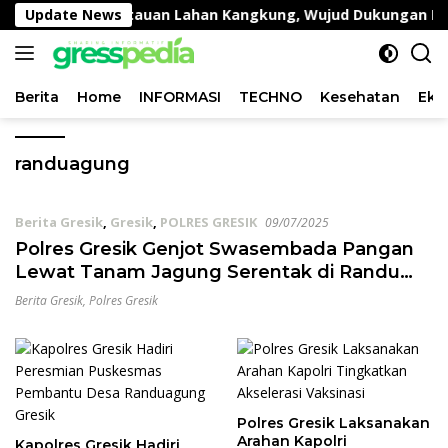
Langsung
Lakukan Pemantauan Lahan Kangkung, Wujud Dukungan Polri
Update News
ke
konten
Berita
Home
INFORMASI
TECHNO
Kesehatan
Eko
randuagung
Berita Gresik
,
Gresik
,
POLRES GRESIK
09/07/2025
Polres Gresik Genjot Swasembada Pangan
Lewat Tanam Jagung Serentak di Randu
Agung
Berita Gresik
,
Polres Gresik
Polres Gresik Laksanakan
Arahan Kapolri
Kapolres Gresik Hadiri