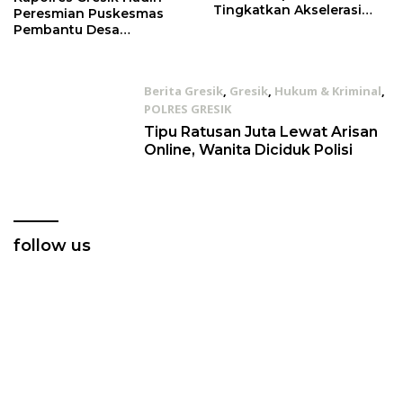
Tingkatkan Akselerasi
Peresmian Puskesmas
Vaksinasi
Pembantu Desa
Randuagung Gresik
Berita Gresik
,
Gresik
,
Hukum & Kriminal
,
POLRES GRESIK
27/03/2020
Tipu Ratusan Juta Lewat Arisan
Online, Wanita Diciduk Polisi
follow us