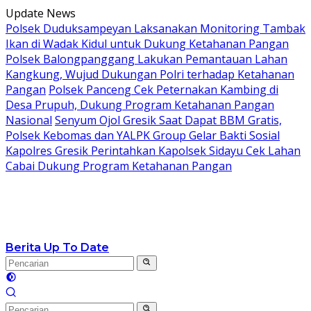
Langsung
Update News
ke
Polsek Duduksampeyan Laksanakan Monitoring Tambak
konten
Ikan di Wadak Kidul untuk Dukung Ketahanan Pangan
Polsek Balongpanggang Lakukan Pemantauan Lahan
Kangkung, Wujud Dukungan Polri terhadap Ketahanan
Pangan
Polsek Panceng Cek Peternakan Kambing di
Desa Prupuh, Dukung Program Ketahanan Pangan
Nasional
Senyum Ojol Gresik Saat Dapat BBM Gratis,
Polsek Kebomas dan YALPK Group Gelar Bakti Sosial
Kapolres Gresik Perintahkan Kapolsek Sidayu Cek Lahan
Cabai Dukung Program Ketahanan Pangan
Berita Up To Date