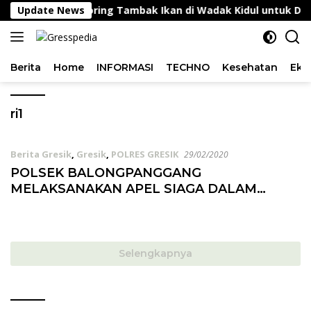
Langsung
sanakan Monitoring Tambak Ikan di Wadak Kidul untuk Duk
Update News
ke
konten
Berita
Home
INFORMASI
TECHNO
Kesehatan
Eko
ri1
Berita Gresik
,
Gresik
,
POLRES GRESIK
29/02/2020
POLSEK BALONGPANGGANG
MELAKSANAKAN APEL SIAGA DALAM
RANGKA PENGAMANAN KUNJUNGAN RI1
DAN PELANTIKAN PERGURUAN IKS KERA
SAKTI
Selengkapnya