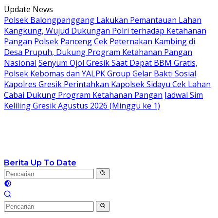
Langsung
Update News
ke
Polsek Balongpanggang Lakukan Pemantauan Lahan
konten
Kangkung, Wujud Dukungan Polri terhadap Ketahanan
Pangan
Polsek Panceng Cek Peternakan Kambing di
Desa Prupuh, Dukung Program Ketahanan Pangan
Nasional
Senyum Ojol Gresik Saat Dapat BBM Gratis,
Polsek Kebomas dan YALPK Group Gelar Bakti Sosial
Kapolres Gresik Perintahkan Kapolsek Sidayu Cek Lahan
Cabai Dukung Program Ketahanan Pangan
Jadwal Sim
Keliling Gresik Agustus 2026 (Minggu ke 1)
Berita Up To Date