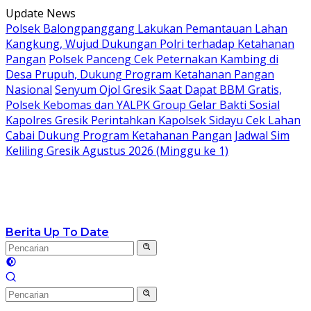
Langsung
Update News
ke
Polsek Balongpanggang Lakukan Pemantauan Lahan
konten
Kangkung, Wujud Dukungan Polri terhadap Ketahanan
Pangan
Polsek Panceng Cek Peternakan Kambing di
Desa Prupuh, Dukung Program Ketahanan Pangan
Nasional
Senyum Ojol Gresik Saat Dapat BBM Gratis,
Polsek Kebomas dan YALPK Group Gelar Bakti Sosial
Kapolres Gresik Perintahkan Kapolsek Sidayu Cek Lahan
Cabai Dukung Program Ketahanan Pangan
Jadwal Sim
Keliling Gresik Agustus 2026 (Minggu ke 1)
Berita Up To Date