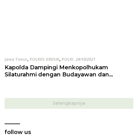
Jawa Timur
,
POLRES GRESIK
,
POLRI
24/10/2021
Kapolda Dampingi Menkopolhukam
Silaturahmi dengan Budayawan dan
Seniman Se-Jatim
Selengkapnya
follow us