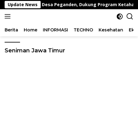
Langsung
akan Kambing di Desa Peganden, Dukung Program Ketahanan
Update News
ke
konten
Berita
Home
INFORMASI
TECHNO
Kesehatan
Eko
Seniman Jawa Timur