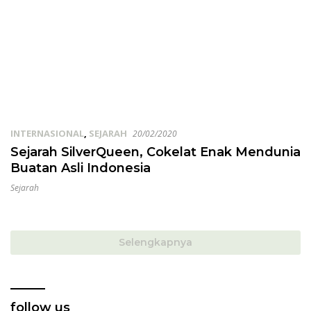
INTERNASIONAL
,
SEJARAH
20/02/2020
Sejarah SilverQueen, Cokelat Enak Mendunia
Buatan Asli Indonesia
Sejarah
Selengkapnya
follow us