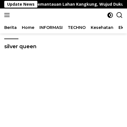
Langsung
ggang Lakukan Pemantauan Lahan Kangkung, Wujud Dukungan
Update News
ke
konten
Berita
Home
INFORMASI
TECHNO
Kesehatan
Eko
silver queen