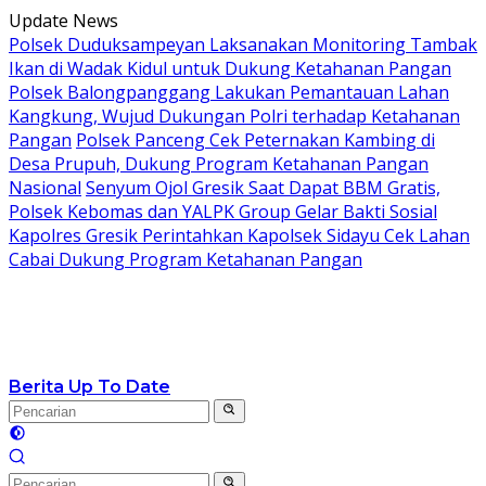
Langsung
Update News
ke
Polsek Duduksampeyan Laksanakan Monitoring Tambak
konten
Ikan di Wadak Kidul untuk Dukung Ketahanan Pangan
Polsek Balongpanggang Lakukan Pemantauan Lahan
Kangkung, Wujud Dukungan Polri terhadap Ketahanan
Pangan
Polsek Panceng Cek Peternakan Kambing di
Desa Prupuh, Dukung Program Ketahanan Pangan
Nasional
Senyum Ojol Gresik Saat Dapat BBM Gratis,
Polsek Kebomas dan YALPK Group Gelar Bakti Sosial
Kapolres Gresik Perintahkan Kapolsek Sidayu Cek Lahan
Cabai Dukung Program Ketahanan Pangan
Berita Up To Date