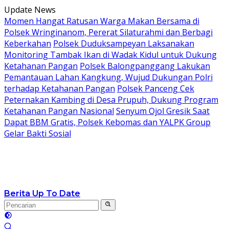
Langsung
Update News
ke
Momen Hangat Ratusan Warga Makan Bersama di
konten
Polsek Wringinanom, Pererat Silaturahmi dan Berbagi
Keberkahan
Polsek Duduksampeyan Laksanakan
Monitoring Tambak Ikan di Wadak Kidul untuk Dukung
Ketahanan Pangan
Polsek Balongpanggang Lakukan
Pemantauan Lahan Kangkung, Wujud Dukungan Polri
terhadap Ketahanan Pangan
Polsek Panceng Cek
Peternakan Kambing di Desa Prupuh, Dukung Program
Ketahanan Pangan Nasional
Senyum Ojol Gresik Saat
Dapat BBM Gratis, Polsek Kebomas dan YALPK Group
Gelar Bakti Sosial
Berita Up To Date