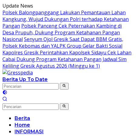
Langsung
Update News
ke
Polsek Balongpanggang Lakukan Pemantauan Lahan
konten
Kangkung, Wujud Dukungan Polri terhadap Ketahanan
Pangan
Polsek Panceng Cek Peternakan Kambing di
Desa Prupuh, Dukung Program Ketahanan Pangan
Nasional
Senyum Ojol Gresik Saat Dapat BBM Gratis,
Polsek Kebomas dan YALPK Group Gelar Bakti Sosial
Kapolres Gresik Perintahkan Kapolsek Sidayu Cek Lahan
Cabai Dukung Program Ketahanan Pangan
Jadwal Sim
Keliling Gresik Agustus 2026 (Minggu ke 1)
Berita Up To Date
Berita
Home
INFORMASI