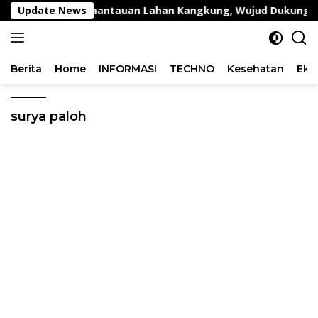
Langsung
ng Lakukan Pemantauan Lahan Kangkung, Wujud Dukungan P
Update News
ke
konten
Berita
Home
INFORMASI
TECHNO
Kesehatan
Eko
surya paloh