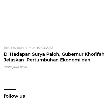
BERITA
,
Jawa Timur
02/03/2022
Di Hadapan Surya Paloh, Gubernur Khofifah
Jelaskan Pertumbuhan Ekonomi dan
Penurunan Kemiskinan di Jatim
Berita Jawa Timur
follow us