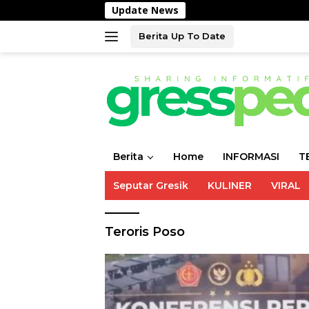
Langsung
Update News
ke
konten
Berita Up To Date
Berita
Home
INFORMASI
T
Seputar Gresik
KULINER
VIRAL
Teroris Poso