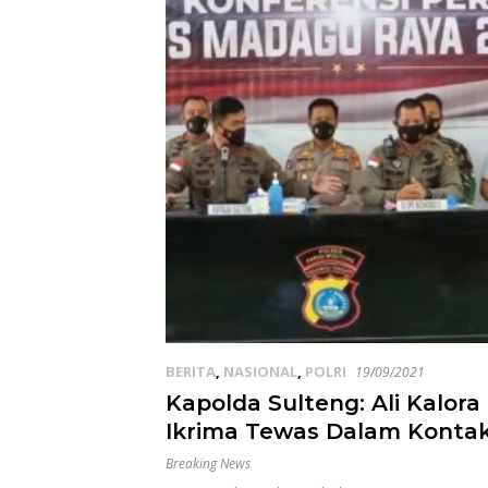
BERITA
,
NASIONAL
,
POLRI
19/09/2021
Kapolda Sulteng: Ali Kalora
Ikrima Tewas Dalam Konta
Dengan Satgas Madago Ra
Breaking News