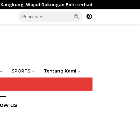
ng, Wujud Dukungan Polri terhadap Ketahanan Pangan
SPORTS
Tentang Kami
low us